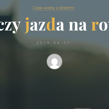
Czas wolny z dziećmi
c
z
y
j
a
z
d
a
n
a
r
o
2018-06-07