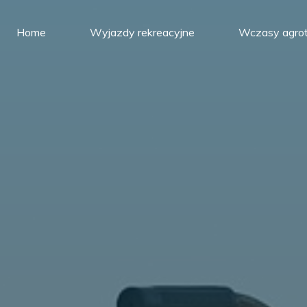
Home
Wyjazdy rekreacyjne
Wczasy agrot