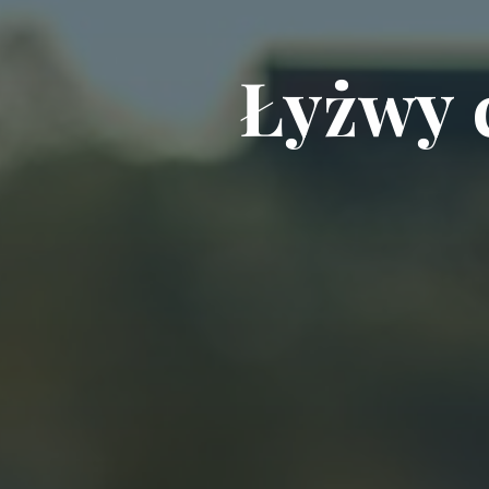
Ł
y
ż
w
y