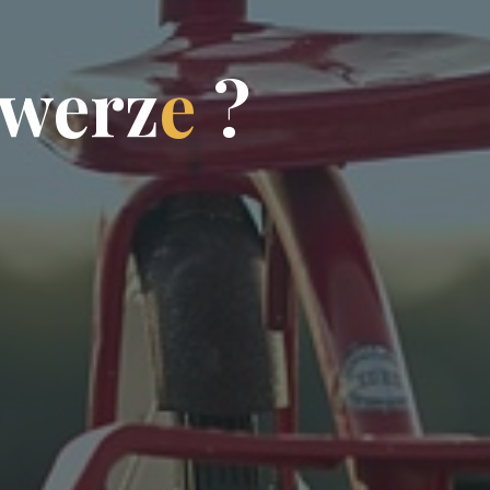
w
e
r
z
e
?