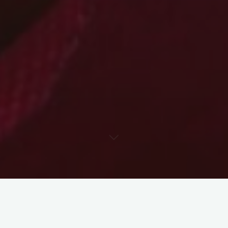
1. Biżuteria z plastikowych
butelek