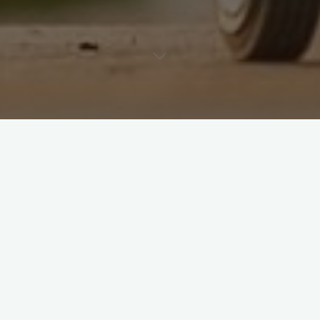
kolorowe nici
sutasz
techniki sutaszu
Odkryj magię sutaszu -
tworzenie biżuterii z
kolorowych nici
2023-11-21
Czym jest sutasz? Sutasz to starodawna technika
tworzenia biżuterii z kolorowych nici. Sutasz to
wyjątkowa technika, która pozwala na stworzenie